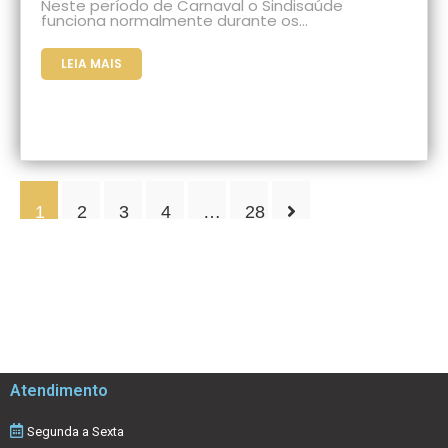
Neste período de Carnaval o Sindisaúde
funciona normalmente durante os…
LEIA MAIS
1
2
3
4
…
28
Atendimento
Segunda a Sexta